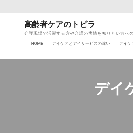
Skip to content
高齢者ケアのトビラ
介護現場で活躍する方や介護の実情を知りたい方へ
HOME
デイケアとデイサービスの違い
デイケ
デイ