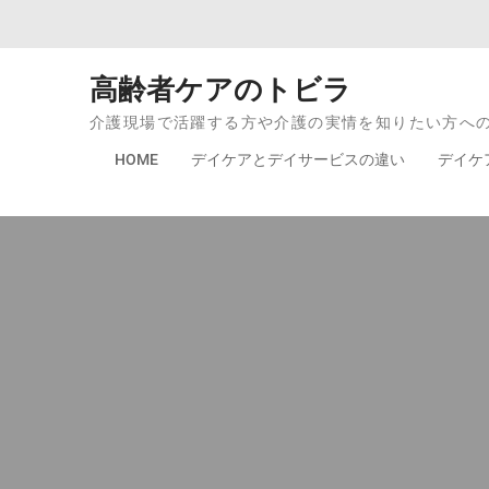
Skip to content
高齢者ケアのトビラ
介護現場で活躍する方や介護の実情を知りたい方へ
HOME
デイケアとデイサービスの違い
デイケ